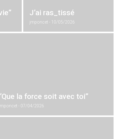
vie”
J’ai ras_tissé
jmponcet
10/05/2026
“Que la force soit avec toi”
jmponcet
07/04/2026