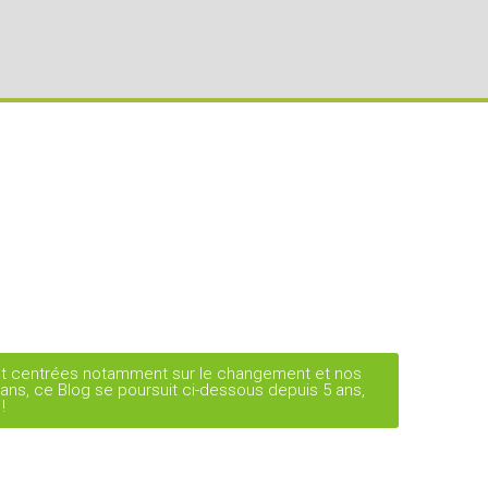
sont centrées notamment sur le changement et nos
8 ans, ce Blog se poursuit ci-dessous depuis 5 ans,
!