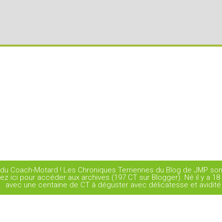
ard du Coach-Motard ! Les Chroniques Terriennes du Blog de JMP 
uez ici pour accéder aux archives (197 CT sur Blogger). Né il y a 1
avec une centaine de CT à déguster avec délicatesse et avidité 