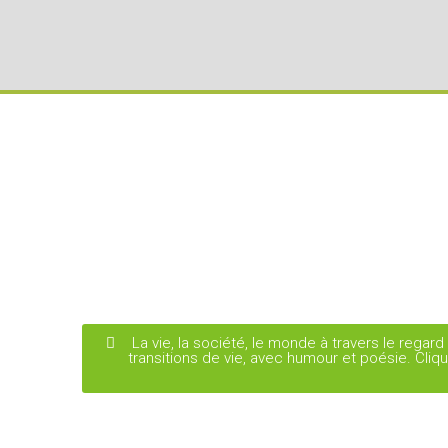
La vie, la société, le monde à travers le reg
transitions de vie, avec humour et poésie. Cliq