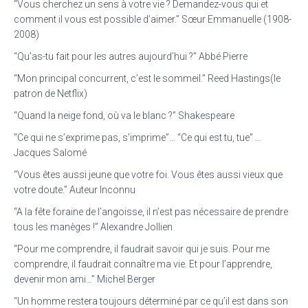
“Vous cherchez un sens à votre vie ? Demandez-vous qui et
comment il vous est possible d’aimer.” Sœur Emmanuelle (1908-
2008)
“Qu’as-tu fait pour les autres aujourd’hui ?” Abbé Pierre
“Mon principal concurrent, c’est le sommeil.” Reed Hastings(le
patron de Netflix)
“Quand la neige fond, où va le blanc ?” Shakespeare
“Ce qui ne s’exprime pas, s’imprime”… “Ce qui est tu, tue” …
Jacques Salomé
“Vous êtes aussi jeune que votre foi. Vous êtes aussi vieux que
votre doute.” Auteur Inconnu
“A la fête foraine de l’angoisse, il n’est pas nécessaire de prendre
tous les manèges !” Alexandre Jollien
“Pour me comprendre, il faudrait savoir qui je suis. Pour me
comprendre, il faudrait connaître ma vie. Et pour l’apprendre,
devenir mon ami…” Michel Berger
“Un homme restera toujours déterminé par ce qu’il est dans son