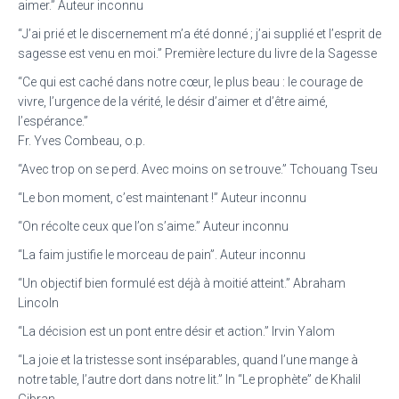
aimer.” Auteur inconnu
“J’ai prié et le discernement m’a été donné ; j’ai supplié et l’esprit de
sagesse est venu en moi.” Première lecture du livre de la Sagesse
“Ce qui est caché dans notre cœur, le plus beau : le courage de
vivre, l’urgence de la vérité, le désir d’aimer et d’être aimé,
l’espérance.”
Fr. Yves Combeau, o.p.
“Avec trop on se perd. Avec moins on se trouve.” Tchouang Tseu
“Le bon moment, c’est maintenant !” Auteur inconnu
“On récolte ceux que l’on s’aime.” Auteur inconnu
“La faim justifie le morceau de pain”. Auteur inconnu
“Un objectif bien formulé est déjà à moitié atteint.” Abraham
Lincoln
“La décision est un pont entre désir et action.” Irvin Yalom
“La joie et la tristesse sont inséparables, quand l’une mange à
notre table, l’autre dort dans notre lit.” In “Le prophète” de Khalil
Gibran