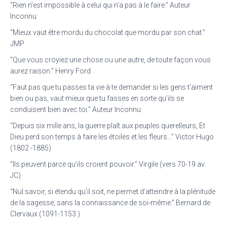
“Rien n’est impossible à celui qui n’a pas à le faire.” Auteur
Inconnu
“Mieux vaut être mordu du chocolat que mordu par son chat.”
JMP
“Que vous croyiez une chose ou une autre, de toute façon vous
aurez raison.” Henry Ford
“Faut pas que tu passes ta vie à te demander si les gens t’aiment
bien ou pas, vaut mieux que tu fasses en sorte qu’ils se
conduisent bien avec toi.” Auteur Inconnu
“Depuis six mille ans, la guerre plaît aux peuples querelleurs, Et
Dieu perd son temps à faire les étoiles et les fleurs…” Victor Hugo
(1802 -1885)
“Ils peuvent parce qu’ils croient pouvoir.” Virgile (vers 70-19 av.
JC)
“Nul savoir, si étendu qu’il soit, ne permet d’atteindre à la plénitude
de la sagesse, sans la connaissance de soi-même.” Bernard de
Clervaux (1091-1153 )