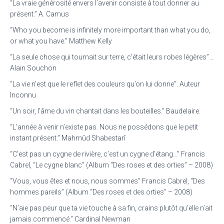
“La vraie générosité envers l’avenir consiste à tout donner au
présent.” A. Camus
“Who you become is infinitely more important than what you do,
or what you have.” Matthew Kelly
“La seule chose qui tournait sur terre, c’était leurs robes légères”…
Alain Souchon
“La vie n’est que le reflet des couleurs qu’on lui donne”. Auteur
Inconnu
“Un soir, l’âme du vin chantait dans les bouteilles.” Baudelaire.
“L’année à venir n’existe pas. Nous ne possédons que le petit
instant présent.” Mahmûd Shabestarî
“C’est pas un cygne de rivière, c’est un cygne d’étang…” Francis
Cabrel, “Le cygne blanc” (Album “Des roses et des orties” – 2008)
“Vous, vous êtes et nous, nous sommes” Francis Cabrel, “Des
hommes pareils” (Album “Des roses et des orties” – 2008)
“N’aie pas peur que ta vie touche à sa fin, crains plutôt qu’elle n’ait
jamais commencé.” Cardinal Newman