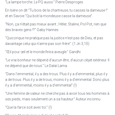
“La lampe torche. Le PQ aussi.” Pierre Desproges
En Isère on dit “Tu bois de la chartreuse, tu casses la dameuse !”
et en Savoie “Qui boit la mondeuse casse la dameuse”.
“Non, ça n’était pas mieux avant ; Hitler, Staline, Pol Pot, rien que
des braves gens !?” Gaby Hannes
“Quiconque ne pratique pas la justice n’est pas de Dieu, et pas
davantage celui qui n’aime pas son frère”. (1 Jn 3,10)
“Œil pour œil et le monde finira aveugle.” Gandhi
“Le vrai bonheur ne dépend d’aucun être, d’aucun objet extérieur. Il
ne dépend que de nous.” Le Dalaï Lama.
“Dans l’emmental, il y a des trous. Plus il y a d’emmental, plus il y
a de trous. Plus il y a de trous, moins il y a d’emmental. Donc plus
il y a d’emmental, moins il y a d’emmental” (!)
“Une femme de valeur ne cherche pas à avoir tous les hommes à
ses pieds, mais seulement un a sa hauteur.” Auteur inconnu
“Que la farce soit avec toi.” (!)