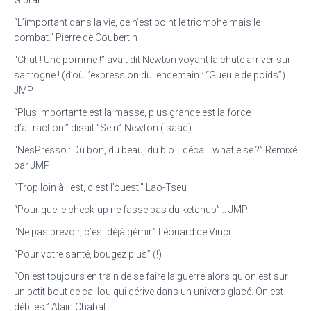
“L’important dans la vie, ce n’est point le triomphe mais le
combat.” Pierre de Coubertin
“Chut ! Une pomme !” avait dit Newton voyant la chute arriver sur
sa trogne ! (d’où l’expression du lendemain : “Gueule de poids”)
JMP
“Plus importante est la masse, plus grande est la force
d’attraction.” disait “Sein”-Newton (Isaac)
“NesPresso : Du bon, du beau, du bio… déca… what else ?” Remixé
par JMP
“Trop loin à l’est, c’est l’ouest.” Lao-Tseu
“Pour que le check-up ne fasse pas du ketchup”… JMP
“Ne pas prévoir, c’est déjà gémir.” Léonard de Vinci
“Pour votre santé, bougez plus” (!)
“On est toujours en train de se faire la guerre alors qu’on est sur
un petit bout de caillou qui dérive dans un univers glacé. On est
débiles.” Alain Chabat