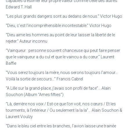
capables d’estimer leur propre valeur comme celle des autres.”
Edward T. Hall
“Les plus grands dangers sont au dedans de nous.” Victor Hugo
“Dieu, c’est l’incompréhensible incontestable.” Victor Hugo
“Dieu aime les hommes au point de leur laisser la liberté de le
rejeter.” Auteur inconnu
“Vainqueur : personne souvent chanceuse qui peut faire penser
que le vainqueur a du cul et que le vaincu a du cœur.” Laurent
Baffie
“Vous serez toujours la mère, nous serons toujours l’amour…
Voilà la sortie de secours…” Francis Cabrel
“A Lille sur la grand-place, j’avais son profil de face”… Alain
Souchon (Album “Ames fifties”)
“Là, derrière nos voix / Est-ce que l’on voit, nos cœurs / Et les
tourments, à l’intérieur / Ou seulement la la la”… Alain Souchon &
Laurent Voulzy
“Dans le bleu ciel entre les branches, l’avion laisse une trainée