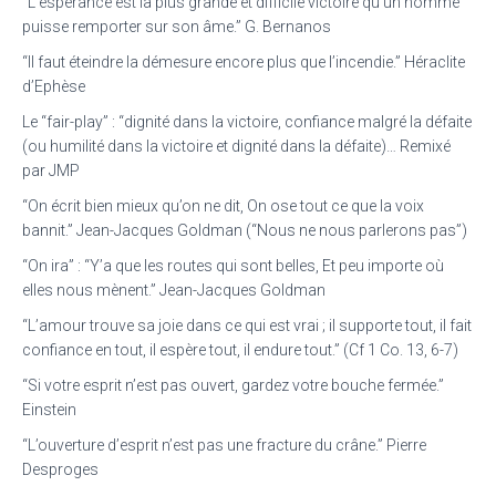
“L’espérance est la plus grande et difficile victoire qu’un homme
puisse remporter sur son âme.” G. Bernanos
“Il faut éteindre la démesure encore plus que l’incendie.” Héraclite
d’Ephèse
Le “fair-play” : “dignité dans la victoire, confiance malgré la défaite
(ou humilité dans la victoire et dignité dans la défaite)… Remixé
par JMP
“On écrit bien mieux qu’on ne dit, On ose tout ce que la voix
bannit.” Jean-Jacques Goldman (“Nous ne nous parlerons pas”)
“On ira” : “Y’a que les routes qui sont belles, Et peu importe où
elles nous mènent.” Jean-Jacques Goldman
“L’amour trouve sa joie dans ce qui est vrai ; il supporte tout, il fait
confiance en tout, il espère tout, il endure tout.” (Cf 1 Co. 13, 6-7)
“Si votre esprit n’est pas ouvert, gardez votre bouche fermée.”
Einstein
“L’ouverture d’esprit n’est pas une fracture du crâne.” Pierre
Desproges