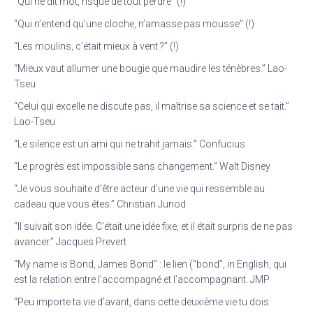
“Qui ne dit mot, risque de tout perdre” (!)
“Qui n’entend qu’une cloche, n’amasse pas mousse” (!)
“Les moulins, c’était mieux à vent ?” (!)
“Mieux vaut allumer une bougie que maudire les ténèbres.” Lao-
Tseu
“Celui qui excelle ne discute pas, il maîtrise sa science et se tait.”
Lao-Tseu
“Le silence est un ami qui ne trahit jamais.” Confucius
“Le progrès est impossible sans changement.” Walt Disney
“Je vous souhaite d’être acteur d’une vie qui ressemble au
cadeau que vous êtes.” Christian Junod
“Il suivait son idée. C’était une idée fixe, et il était surpris de ne pas
avancer.” Jacques Prevert
“My name is Bond, James Bond” : le lien (“bond”, in English, qui
est la relation entre l’accompagné et l’accompagnant. JMP
“Peu importe ta vie d’avant, dans cette deuxième vie tu dois