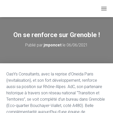
D
É
P
L
I
On se renforce sur Grenoble !
E
R
Publié par
jmponcet
le
06/06/2021
L
A
N
A
V
I
OasYs Consultants, avec la reprise d’Oneida Paris
G
A
(revitalisation), et son fort développement, renforce
T
aussi sa position sur Rhône-Alpes. AdC, son partenaire
I
historique à travers son réseau national “Transition et
O
Territoires”, se voit complété d’un bureau dans Grenoble
N
(Eco-quartier Bouchayer-Viallet, coté A480). Belle
complémentarité aujourd’hui d’une équipe de