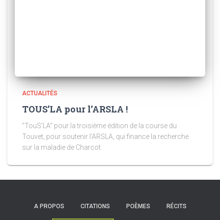
ACTUALITÉS
TOUS’LA pour l’ARSLA !
"TouS'LA" pour la troisième édition de la course du
Touvet, pour soutenir l'ARSLA, qui finance la recherche
sur la maladie de Charcot.
A PROPOS
CITATIONS
POÈMES
RÉCITS