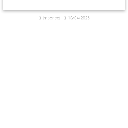
jmponcet
18/04/2026
Montée du Grand Colombier (Ain 2026)
Read more
jmponcet
18/04/2026