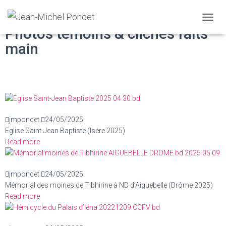
Photographies
D
Photos témoins & clichés faits
É
main
P
L
I
E
R
L
A
N
jmponcet
24/05/2025
A
Eglise Saint-Jean Baptiste (Isère 2025)
V
I
Read more
G
A
T
jmponcet
24/05/2025
I
Mémorial des moines de Tibhirine à ND d’Aiguebelle (Drôme 2025)
O
Read more
N