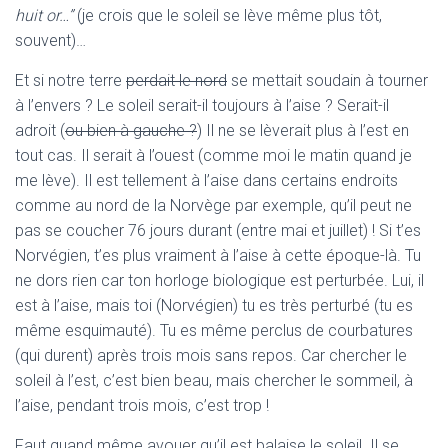
huit or…”
(je crois que le soleil se lève même plus tôt,
souvent)…
Et si notre terre
perdait le nord
se mettait soudain à tourner
à l’envers ? Le soleil serait-il toujours à l’aise ? Serait-il
adroit (
ou bien à gauche ?
) Il ne se lèverait plus à l’est en
tout cas. Il serait à l’ouest (comme moi le matin quand je
me lève). Il est tellement à l’aise dans certains endroits
comme au nord de la Norvège par exemple, qu’il peut ne
pas se coucher 76 jours durant (entre mai et juillet) ! Si t’es
Norvégien, t’es plus vraiment à l’aise à cette époque-là. Tu
ne dors rien car ton horloge biologique est perturbée. Lui, il
est à l’aise, mais toi (Norvégien) tu es très perturbé (tu es
même esquimauté). Tu es même perclus de courbatures
(qui durent) après trois mois sans repos. Car chercher le
soleil à l’est, c’est bien beau, mais chercher le sommeil, à
l’aise, pendant trois mois, c’est trop !
Faut quand même avouer qu’il est balaise le soleil. Il se