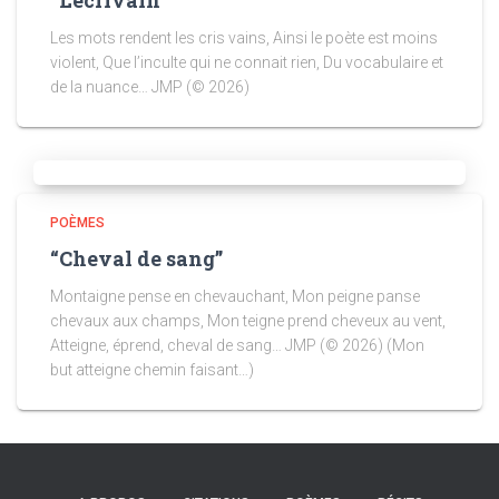
“L’écrivain”
Les mots rendent les cris vains, Ainsi le poète est moins
violent, Que l’inculte qui ne connait rien, Du vocabulaire et
de la nuance… JMP (© 2026)
POÈMES
“Cheval de sang”
Montaigne pense en chevauchant, Mon peigne panse
chevaux aux champs, Mon teigne prend cheveux au vent,
Atteigne, éprend, cheval de sang… JMP (© 2026) (Mon
but atteigne chemin faisant…)