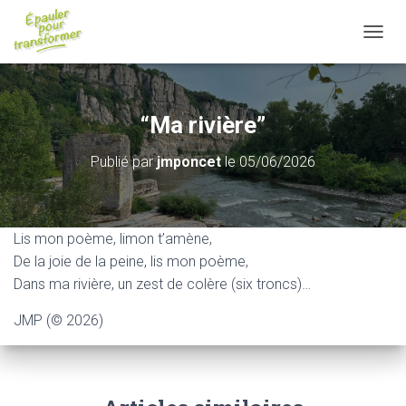
D
É
P
L
I
“Ma rivière”
E
R
Publié par
jmponcet
le
05/06/2026
L
A
N
A
V
Lis mon poème, limon t’amène,
I
De la joie de la peine, lis mon poème,
G
Dans ma rivière, un zest de colère (six troncs)…
A
T
JMP (© 2026)
I
O
N