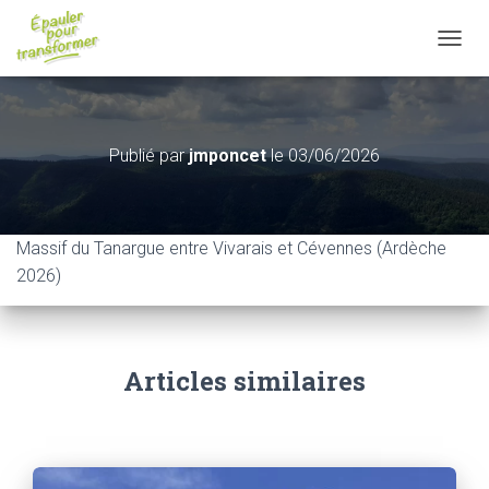
D
É
P
L
I
Publié par
jmponcet
le
03/06/2026
E
R
L
A
N
Massif du Tanargue entre Vivarais et Cévennes (Ardèche
A
2026)
V
I
G
A
T
Articles similaires
I
O
N