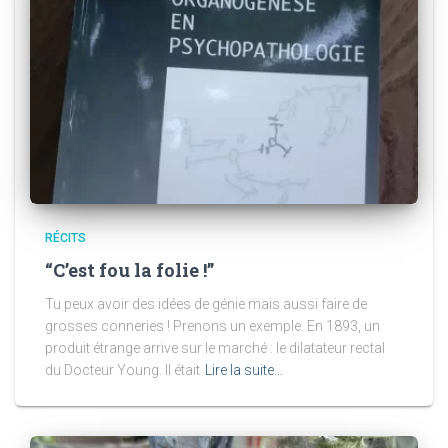
RÉCITS
“C’est fou la folie !”
Tu peux avoir des idées de génie mais aussi faire de
grosses conneries ! Prenons un exemple. En 1893, un
produit étrange arrive sur le marché : le dilatateur rectal
du Docteur Young. Il était
Lire la suite…