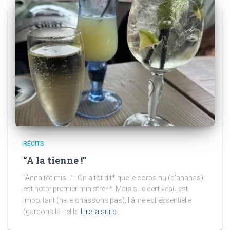
RÉCITS
“A la tienne !”
“Anna tôt mis…” : On a tôt dit* que le corps nu (d’ananas)
est notre premier ministre**. Mais si le cerf veau est
important (ne le chassons pas), l’âme est essentielle
(gardons là -tel le
Lire la suite…