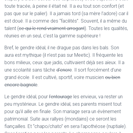
toute tracée, à peine il était né. Il a eu tout son confort (et
pas que sur le palier). Il a jamais tord (sa mère l’adore) car il
est doué. Il a comme des “facilités”. Souvent, il a même du
talent (
ce qui le rend vraiment arrogant
). Toutes les qualités,
réunies en un seul, c’est la gamme supérieure !
Bref, le gendre idéal, il ne drague pas dans les bals. Son
aura est mythique (il n’est pas sur Meetic). Il fréquente les
bons milieux, ceux que jadis, cultivaient déjà ses aïeux. Il a
une scolarité sans tâche
d’encre
. Il sort forcément d’une
grand école. Il est cultivé, sportif, voire musicien
ou bien
encore bagnole
.
Le gendre idéal, pour
l’entourage
les envieux, va rester un
peu mystérieux. Le gendre idéal, ses parents misent tout
pour qu’il aille en finale. Son mariage sera un évènement
patrimonial. Suite aux rallyes (mondains) ce seront les
fiançailles. Et “chapo/chato” en sera l’apothéose (nuptiale).