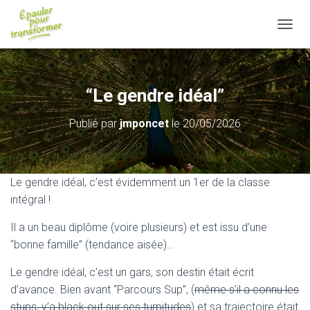
D
É
P
L
I
“Le gendre idéal”
E
R
Publié par
jmponcet
le
20/05/2026
L
A
N
A
V
Le gendre idéal, c’est évidemment un 1er de la classe
I
intégral !
G
A
Il a un beau diplôme (voire plusieurs) et est issu d’une
T
“bonne famille” (tendance aisée)…
I
O
Le gendre idéal, c’est un gars, son destin était écrit
N
d’avance. Bien avant “Parcours Sup”, (
même s’il a connu les
stups, y’a black out sur ses turpitudes
) et sa trajectoire était