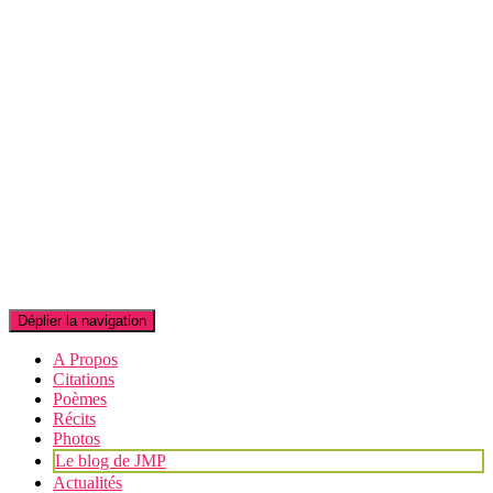
Déplier la navigation
A Propos
Citations
Poèmes
Récits
Photos
Le blog de JMP
Actualités