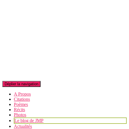
Déplier la navigation
A Propos
Citations
Poèmes
Récits
Photos
Le blog de JMP
Actualités