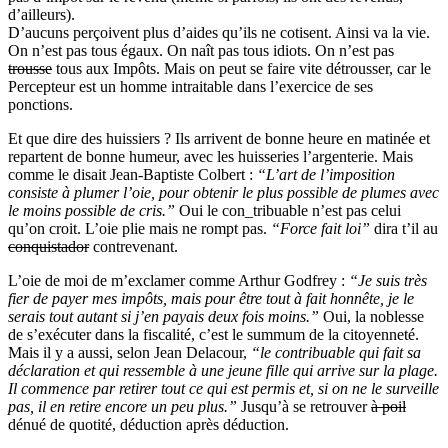
d’ailleurs).
D’aucuns perçoivent plus d’aides qu’ils ne cotisent. Ainsi va la vie.
On n’est pas tous égaux. On naît pas tous idiots. On n’est pas
trousse
tous aux Impôts. Mais on peut se faire vite détrousser, car le
Percepteur est un homme intraitable dans l’exercice de ses
ponctions.
Et que dire des huissiers ? Ils arrivent de bonne heure en matinée et
repartent de bonne humeur, avec les huisseries l’argenterie. Mais
comme le disait Jean-Baptiste Colbert :
“L’art de l’imposition
consiste à plumer l’oie, pour obtenir le plus possible de plumes avec
le moins possible de cris.”
Oui le con_tribuable n’est pas celui
qu’on croit. L’oie plie mais ne rompt pas.
“Force fait loi”
dira t’il au
conquistador
contrevenant.
L’oie de moi de m’exclamer comme Arthur Godfrey :
“Je suis très
fier de payer mes impôts, mais pour être tout à fait honnête, je le
serais tout autant si j’en payais deux fois moins.”
Oui, la noblesse
de s’exécuter dans la fiscalité, c’est le summum de la citoyenneté.
Mais il y a aussi, selon Jean Delacour,
“le contribuable qui fait sa
déclaration et qui ressemble à une jeune fille qui arrive sur la plage.
Il commence par retirer tout ce qui est permis et, si on ne le surveille
pas, il en retire encore un peu plus.”
Jusqu’à se retrouver
à poil
dénué de quotité, déduction après déduction.