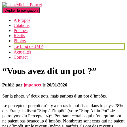
Déplier la navigation
A Propos
Citations
Poèmes
Récits
Photos
Le blog de JMP
Actualités
Contact
“Vous avez dit un pot ?”
Publié par
jmponcet
le
20/01/2026
Sur la photo, y’ deux pots, mais parlons
d’un pot
d’impôts.
Le percepteur perçoit qu’il y a un ras le bol fiscal dans le pays. 78%
des Français disent “Stop à l’impôt” (voire “Stop Alain Pot” -le
patronyme du Percepteur-)*. Pourtant, certains qui n’ont qu’un pot
ne paient pas beaucoup d’impôts. Nombreux sont ceux qui ne paient
pas d’impôt sur le revenu (même si parfois, ils ont des revenus,