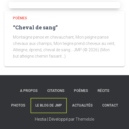
POÈMES
“Cheval de sang”
Montaigne pense en chevauchant, Mon peigne panse
chevaux aux champs, Mon teigne prend cheveux au vent,
Atteigne, éprend, cheval de sang… JMP (© 2026) (Mon
but atteigne chemin faisant…)
A PROPOS
CITATIONS
POÈMES
RÉCITS
PHOTOS
LE BLOG DE JMP
ACTUALITÉS
CONTACT
Hestia | Développé par
ThemeIsle