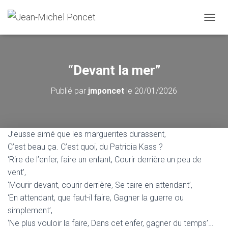
D
É
P
L
I
“Devant la mer”
E
R
Publié par
jmponcet
le
20/01/2026
L
A
N
A
V
J’eusse aimé que les marguerites durassent,
I
C’est beau ça. C’est quoi, du Patricia Kass ?
G
‘Rire de l’enfer, faire un enfant, Courir derrière un peu de
A
T
vent’,
I
‘Mourir devant, courir derrière, Se taire en attendant’,
O
‘En attendant, que faut-il faire, Gagner la guerre ou
N
simplement’,
‘Ne plus vouloir la faire, Dans cet enfer, gagner du temps’…