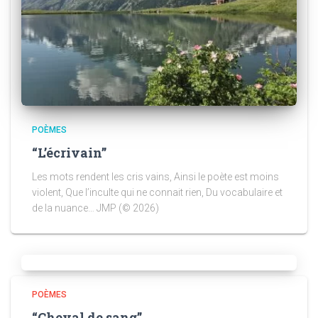
POÈMES
“L’écrivain”
Les mots rendent les cris vains, Ainsi le poète est moins
violent, Que l’inculte qui ne connait rien, Du vocabulaire et
de la nuance… JMP (© 2026)
POÈMES
“Cheval de sang”