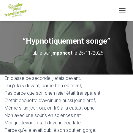
D
É
P
L
I
“Hypnotiquement songe”
E
R
Publié par
jmponcet
le
25/11/2025
L
A
N
A
V
En classe de seconde, j’étais devant,
I
Oui j’étais devant, parce bon élément,
G
Pas parce que son chemisier était transparent,
A
T
C’était chouette d’avoir une aussi jeune prof,
I
Même si un jour, oui, on frôla la catastrophe,
O
Non avec une souris en sciences nat’,
N
Moi qui devant, était devenu écarlate,
Parce qu’elle avait oublié son soutien-gorge,