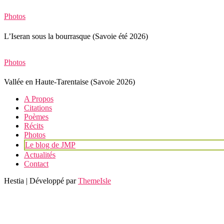
Photos
L’Iseran sous la bourrasque (Savoie été 2026)
Photos
Vallée en Haute-Tarentaise (Savoie 2026)
A Propos
Citations
Poèmes
Récits
Photos
Le blog de JMP
Actualités
Contact
Hestia | Développé par
ThemeIsle