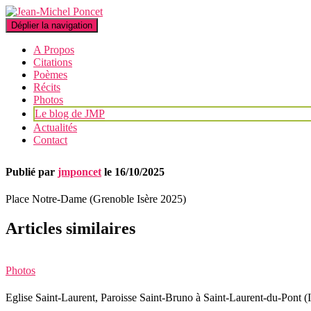
Déplier la navigation
A Propos
Citations
Poèmes
Récits
Photos
Le blog de JMP
Actualités
Contact
Publié par
jmponcet
le
16/10/2025
Place Notre-Dame (Grenoble Isère 2025)
Articles similaires
Photos
Eglise Saint-Laurent, Paroisse Saint-Bruno à Saint-Laurent-du-Pont (