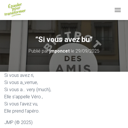
D
É
P
L
I
“Si vous avez bu”
E
R
Publié par
jmponcet
le
29/09/2025
L
A
N
A
V
Si vous avez ri,
I
Si vous a_verrue,
G
Si vous a… very (much),
A
T
Elle s’appelle Véro.,
I
Si vous l’avez vu,
O
Elle prend l’apéro.
N
JMP (© 2025)