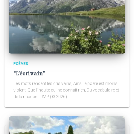
POÈMES
“L’écrivain”
Les mots rendent les cris vains, Ainsi le poète est moins
violent, Que l’inculte qui ne connait rien, Du vocabulaire et
de la nuance… JMP (© 2026)