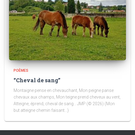
POÈMES
“Cheval de sang”
Montaigne pense en chevauchant, Mon peigne panse
chevaux aux champs, Mon teigne prend cheveux au vent,
Atteigne, éprend, cheval de sang… JMP (© 2026) (Mon
but atteigne chemin faisant…)