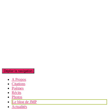
Déplier la navigation
A Propos
Citations
Poèmes
Récits
Photos
Le blog de JMP
Actualités