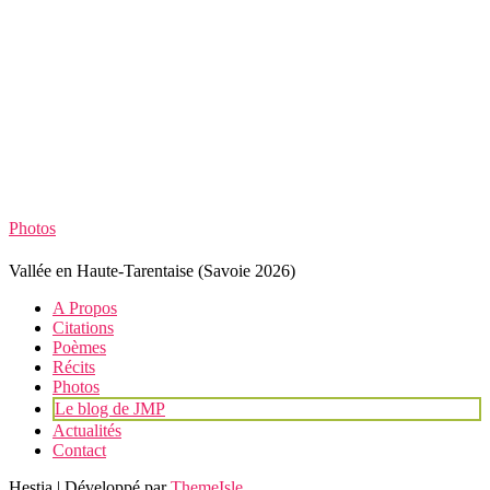
Photos
Vallée en Haute-Tarentaise (Savoie 2026)
A Propos
Citations
Poèmes
Récits
Photos
Le blog de JMP
Actualités
Contact
Hestia | Développé par
ThemeIsle