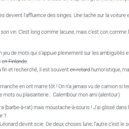
s devient l’affluence des singes. Une tache sur la voiture 
re son vin. C’est long comme lacune, mais c’est con comme l
 jeu de mots qui s’appuie pleinement sur les ambiguïtés et 
)
en Finlande
.
fin et recherché, il est souvent
en retard
humoristique, mai
imanche en ont marre tôt ! On n’a jamais vu de camion si t
x de mots ou plaisanterie… Calembour mon ami (alentour).
a (barbe-à-rat) mais moustache-à-souris ! J’ai glissé dans la
e ?
Léonard devint scie. De deux choses lune, l’autre c’est le so