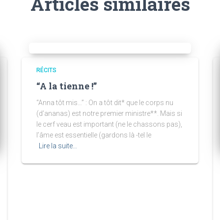
Articles similaires
RÉCITS
“A la tienne !”
“Anna tôt mis…” : On a tôt dit* que le corps nu
(d’ananas) est notre premier ministre**. Mais si
le cerf veau est important (ne le chassons pas),
l’âme est essentielle (gardons là -tel le
Lire la suite…