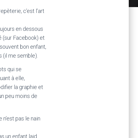
epèterie, c’est l’art
oujours en dessous
é (sur Facebook) et
t souvent bon enfant,
s (il me semble).
ts qui se
ant à elle,
ifier la graphie et
s un peu moins de
 n’est pas le nain
s un enfant laid