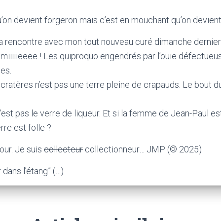
u’on devient forgeron mais c’est en mouchant qu’on devien
 rencontre avec mon tout nouveau curé dimanche dernier :
émiiiiieeee ! Les quiproquo engendrés par l’ouïe défectue
es.
cratères n’est pas une terre pleine de crapauds. Le bout du
’est pas le verre de liqueur. Et si la femme de Jean-Paul est
re est folle ?
ur. Je suis
collecteur
collectionneur… JMP (© 2025)
 dans l’étang” (…)