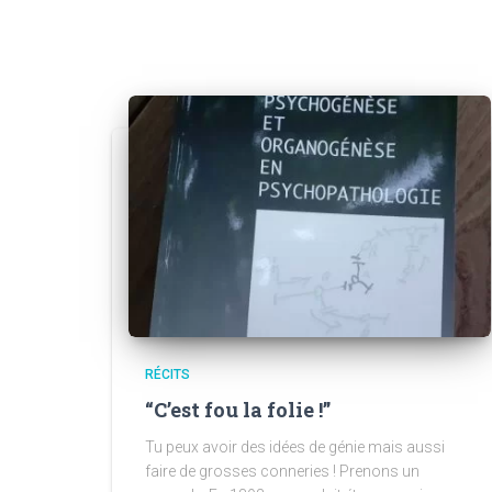
RÉCITS
“C’est fou la folie !”
Tu peux avoir des idées de génie mais aussi
faire de grosses conneries ! Prenons un