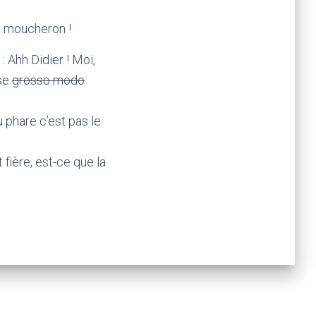
t moucheron !
 Ahh Didier ! Moi,
use
grosso modo
 phare c’est pas le
 fière, est-ce que la