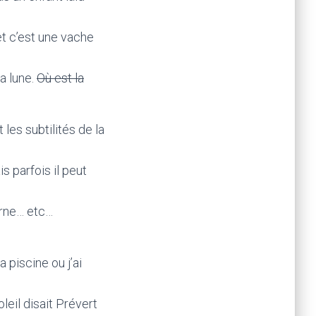
et c’est une vache
a lune.
Où est la
les subtilités de la
s parfois il peut
erne… etc…
 piscine ou j’ai
leil disait Prévert