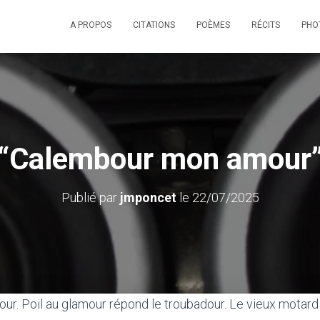
A PROPOS
CITATIONS
POÈMES
RÉCITS
PHO
“Calembour mon amour
Publié par
jmponcet
le
22/07/2025
. Poil au glamour répond le troubadour. Le vieux motard q