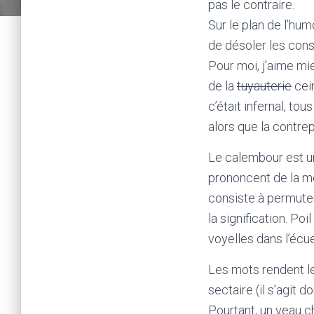
pas le contraire.
Sur le plan de l’humo
de désoler les cons
Pour moi, j’aime mi
de la
tuyauterie
cein
c’était infernal, t
alors que la contrep
Le calembour est un
prononcent de la 
consiste à permuter 
la signification. Po
voyelles dans l’écu
Les mots rendent les
sectaire (il s’agit 
Pourtant, un veau c