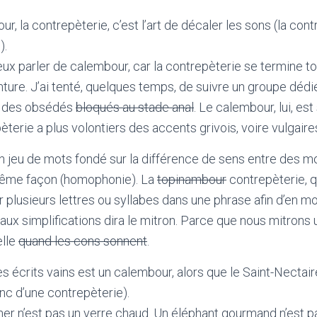
ur, la contrepèterie, c’est l’art de décaler les sons (la contr
).
eux parler de calembour, car la contrepèterie se termine t
ture. J’ai tenté, quelques temps, de suivre un groupe dédi
ous des obsédés
bloqués au stade anal
. Le calembour, lui, es
èterie a plus volontiers des accents grivois, voire vulgaire
 jeu de mots fondé sur la différence de sens entre des mo
même façon (homophonie). La
topinambour
contrepèterie, qu
plusieurs lettres ou syllabes dans une phrase afin d’en mod
il aux simplifications dira le mitron. Parce que nous mitron
elle
quand les cons sonnent
.
 écrits vains est un calembour, alors que le Saint-Nectaire
donc d’une contrepèterie).
her n’est pas un verre chaud. Un éléphant gourmand n’est pa