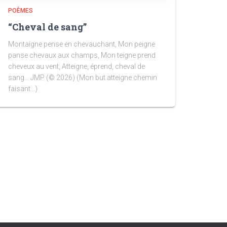
POÈMES
“Cheval de sang”
Montaigne pense en chevauchant, Mon peigne
panse chevaux aux champs, Mon teigne prend
cheveux au vent, Atteigne, éprend, cheval de
sang… JMP (© 2026) (Mon but atteigne chemin
faisant…)