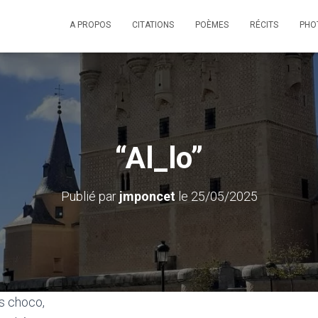
A PROPOS
CITATIONS
POÈMES
RÉCITS
PHO
“Al_lo”
Publié par
jmponcet
le
25/05/2025
es choco,