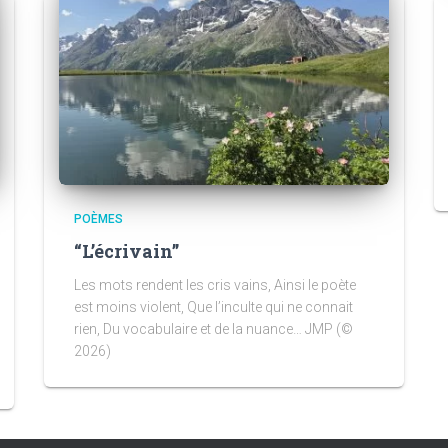
POÈMES
“L’écrivain”
Les mots rendent les cris vains, Ainsi le poète
est moins violent, Que l’inculte qui ne connait
rien, Du vocabulaire et de la nuance… JMP (©
2026)