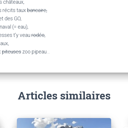
es châteaux,
es récits taux
bancaire,
et des GO,
naval (= eau),
fesses t’y veau
rodéo
,
aux,
x
piteuses
zoo pipeau…
Articles similaires