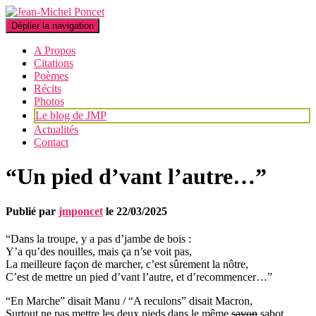
Déplier la navigation
A Propos
Citations
Poèmes
Récits
Photos
Le blog de JMP
Actualités
Contact
“Un pied d’vant l’autre…”
Publié par
jmponcet
le
22/03/2025
“Dans la troupe, y a pas d’jambe de bois :
Y’a qu’des nouilles, mais ça n’se voit pas,
La meilleure façon de marcher, c’est sûrement la nôtre,
C’est de mettre un pied d’vant l’autre, et d’recommencer…”
“En Marche” disait Manu / “A reculons” disait Macron,
Surtout ne pas mettre les deux pieds dans le même
savon
sabot,