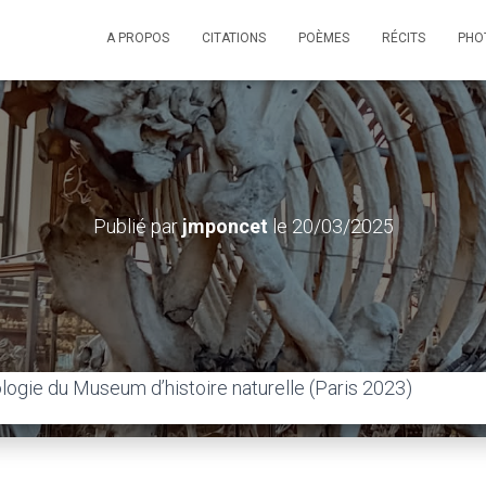
A PROPOS
CITATIONS
POÈMES
RÉCITS
PHO
Publié par
jmponcet
le
20/03/2025
logie du Museum d’histoire naturelle (Paris 2023)