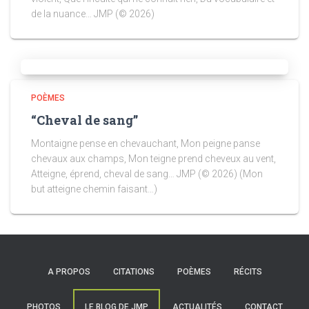
de la nuance… JMP (© 2026)
POÈMES
“Cheval de sang”
Montaigne pense en chevauchant, Mon peigne panse
chevaux aux champs, Mon teigne prend cheveux au vent,
Atteigne, éprend, cheval de sang… JMP (© 2026) (Mon
but atteigne chemin faisant…)
A PROPOS
CITATIONS
POÈMES
RÉCITS
PHOTOS
LE BLOG DE JMP
ACTUALITÉS
CONTACT