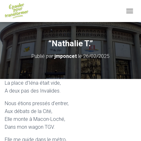
D
É
P
L
I
“Nathalie T.”
E
R
Publié par
jmponcet
le
26/02/2025
L
A
N
A
V
La place d’Iéna était vide,
I
A deux pas des Invalides.
G
A
Nous étions pressés d’entrer,
T
Aux débats de la Cité,
I
O
Elle monte à Macon-Loché,
N
Dans mon wagon TGV.
Elle me guide dans le métro,