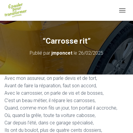
D
É
P
L
I
“Carrosse rit”
E
R
Publié par
jmponcet
le
26/02/2025
L
A
N
A
V
Avec mon assureur, on parle devis et de tort,
I
Avant de faire la réparation, faut son accord,
G
Avec le carrossier, on parle de vis et de bosses,
A
T
C’est un beau métier, il répare les carrosses,
I
Quand, comme mon fils un jour, ton portail il accroche,
O
Où, quand la grêle, toute ta voiture cabosse,
N
Car depuis l’été, dans ce garage spécialisé,
Ils ont du boulot, plus de quatre cents dossiers,