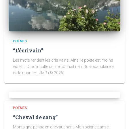
POÈMES
“L’écrivain”
Les mots rendent les cris vains, Ainsi le poète est moins
violent, Que l’inculte qui ne connait rien, Du vocabulaire et
de la nuance… JMP (© 2026)
POÈMES
“Cheval de sang”
Montaigne pense en chevauchant, Mon peigne panse