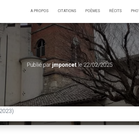
A PROPOS
CITATIONS
POÈMES
RÉCITS
PHO
Publié par
jmponcet
le
22/02/2025
 2023)