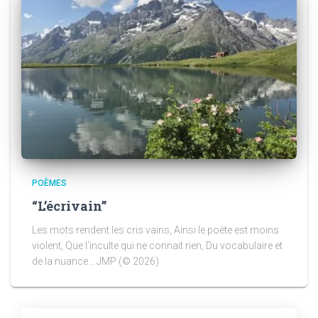
POÈMES
“L’écrivain”
Les mots rendent les cris vains, Ainsi le poète est moins
violent, Que l’inculte qui ne connait rien, Du vocabulaire et
de la nuance… JMP (© 2026)