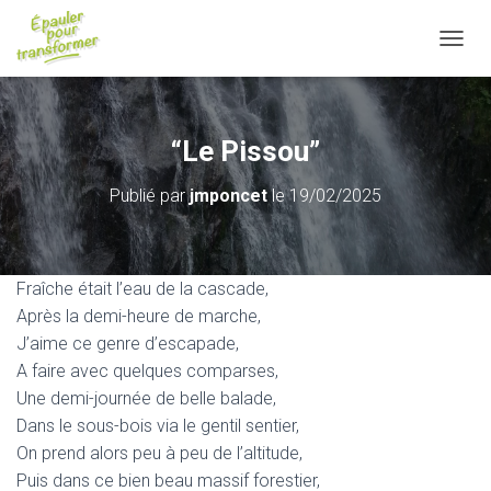
D
É
P
L
I
“Le Pissou”
E
R
Publié par
jmponcet
le
19/02/2025
L
A
N
A
V
Fraîche était l’eau de la cascade,
I
Après la demi-heure de marche,
G
J’aime ce genre d’escapade,
A
T
A faire avec quelques comparses,
I
Une demi-journée de belle balade,
O
Dans le sous-bois via le gentil sentier,
N
On prend alors peu à peu de l’altitude,
Puis dans ce bien beau massif forestier,