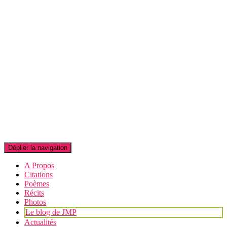
Déplier la navigation
A Propos
Citations
Poèmes
Récits
Photos
Le blog de JMP
Actualités